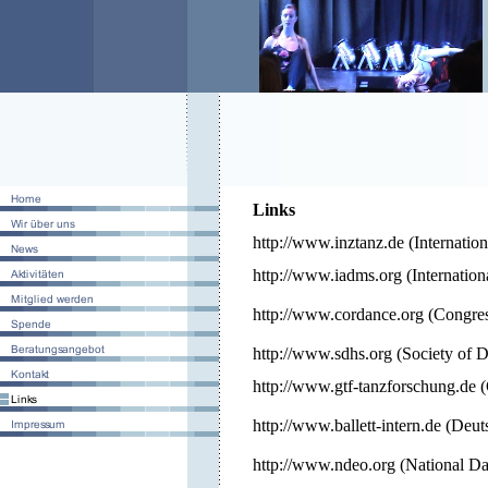
Links
http://www.inztanz.de (Internatio
http://
www.iadms.org
(
Internatio
http://
www.cordance.org
(
Congre
http://
www.sdhs.org
(
Society of D
http://
www.gtf-tanzforschung.de
(
http://
www.ballett-intern.de
(
Deut
http://
www.ndeo.org
(
National Da